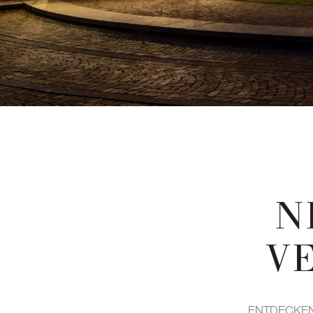
N
V
ENTDECKEN