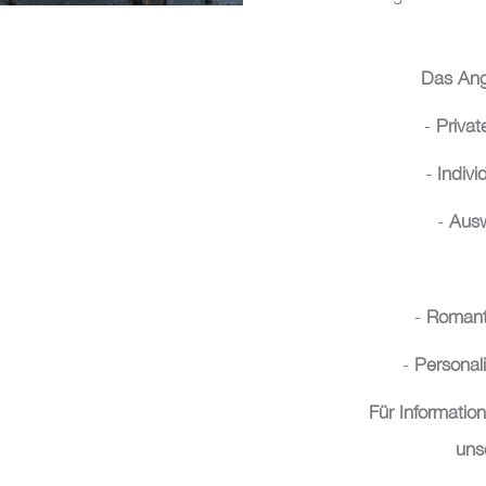
Das Ang
-
Priva
-
Indivi
-
Ausw
-
Romant
-
Personal
Für Informatio
uns