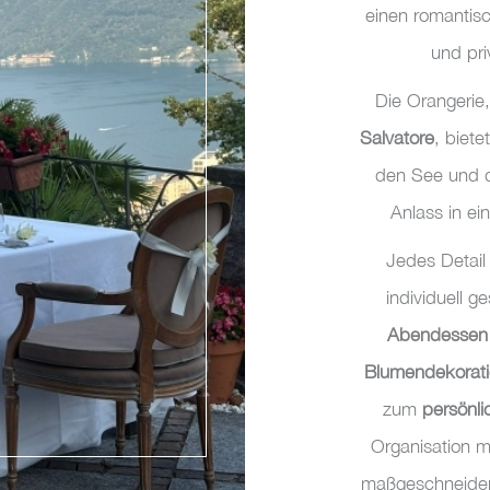
einen romantis
und pr
Die Orangerie
Salvatore
, biete
den See und d
Anlass in ei
Jedes Detai
individuell g
Abendessen 
Blumendekorat
zum
persönli
Organisation mi
maßgeschneidert